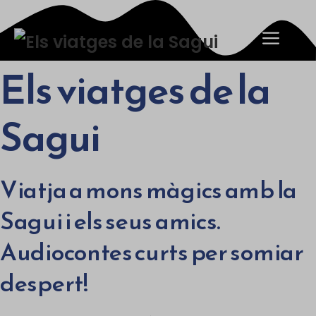
Saltar
al
Men
contenido
Els viatges de la
Sagui
Viatja a mons màgics amb la
Sagui i els seus amics.
Audiocontes curts per somiar
despert!