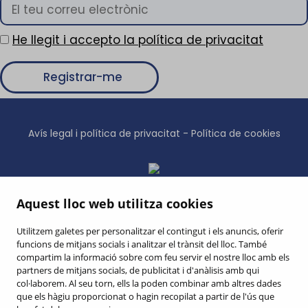
He llegit i accepto la política de privacitat
Avís legal i política de privacitat
-
Política de cookies
© 2026 Sagalés
Aquest lloc web utilitza cookies
Utilitzem galetes per personalitzar el contingut i els anuncis, oferir
funcions de mitjans socials i analitzar el trànsit del lloc. També
Cerrar
compartim la informació sobre com feu servir el nostre lloc amb els
INICI
INTRODUCCIÓ
partners de mitjans socials, de publicitat i d'anàlisis amb qui
col·laborem. Al seu torn, ells la poden combinar amb altres dades
que els hàgiu proporcionat o hagin recopilat a partir de l'ús que