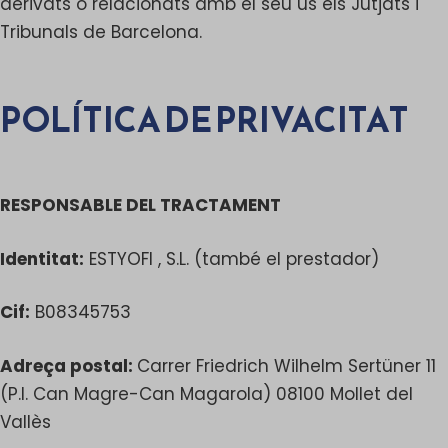
derivats o relacionats amb el seu ús els Jutjats i
Tribunals de Barcelona.
POLÍTICA DE PRIVACITAT
RESPONSABLE DEL TRACTAMENT
Identitat:
ESTYOFI , S.L. (també el prestador)
Cif:
B08345753
Adreça postal:
Carrer Friedrich Wilhelm Sertüner 11
(P.I. Can Magre-Can Magarola) 08100 Mollet del
Vallès