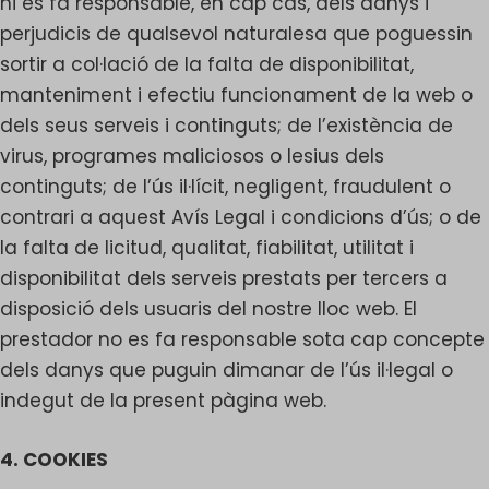
ni es fa responsable, en cap cas, dels danys i
perjudicis de qualsevol naturalesa que poguessin
sortir a col·lació de la falta de disponibilitat,
manteniment i efectiu funcionament de la web o
dels seus serveis i continguts; de l’existència de
virus, programes maliciosos o lesius dels
continguts; de l’ús il·lícit, negligent, fraudulent o
contrari a aquest Avís Legal i condicions d’ús; o de
la falta de licitud, qualitat, fiabilitat, utilitat i
disponibilitat dels serveis prestats per tercers a
disposició dels usuaris del nostre lloc web. El
prestador no es fa responsable sota cap concepte
dels danys que puguin dimanar de l’ús il·legal o
indegut de la present pàgina web.
4. COOKIES