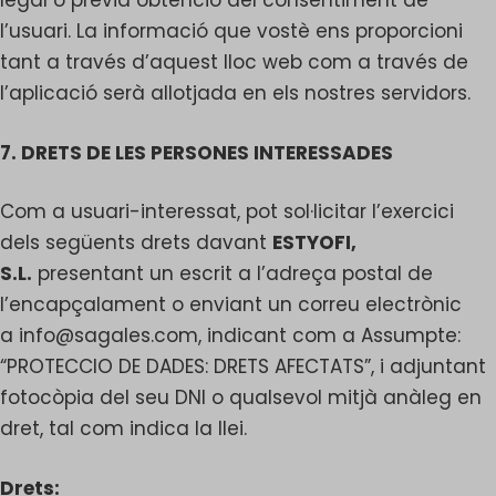
legal o prèvia obtenció del consentiment de
l’usuari. La informació que vostè ens proporcioni
tant a través d’aquest lloc web com a través de
l’aplicació serà allotjada en els nostres servidors.
7. DRETS DE LES PERSONES INTERESSADES
Com a usuari-interessat, pot sol·licitar l’exercici
dels següents drets davant
ESTYOFI,
S.L.
presentant un escrit a l’adreça postal de
l’encapçalament o enviant un correu electrònic
a
info@sagales.com
, indicant com a Assumpte:
“PROTECCIO DE DADES: DRETS AFECTATS”, i adjuntant
fotocòpia del seu DNI o qualsevol mitjà anàleg en
dret, tal com indica la llei.
Drets: