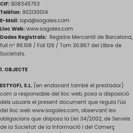
CIF:
B08345753
Telèfon:
902130014
E-Mail:
lopd@sagales.com
Lloc Web:
www.sagales.com
Dades Registrals:
Registre Mercantil de Barcelona,
full nº 86.108 / Foli 129 / Tom 30.867 del Llibre de
Societats.
1. OBJECTE
ESTYOFI, S.L.
(en endavant també el prestador)
com a responsable del lloc web, posa a disposició
dels usuaris el present document que regula l’ús
del lloc web
www.sagales.com
, observant les
obligacions que disposa la Llei 34/2002, de Serveis
de la Societat de la Informació i del Comerç