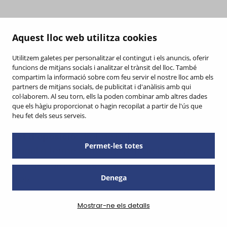
• Dret d’accés:
permet a l’interessat conèixer i
obtenir informació sobre les seves dades de
Aquest lloc web utilitza cookies
caràcter personal sotmesos a tractament.
Utilitzem galetes per personalitzar el contingut i els anuncis, oferir
• Dret de rectificació o supressió:
permet corregir
funcions de mitjans socials i analitzar el trànsit del lloc. També
compartim la informació sobre com feu servir el nostre lloc amb els
errors i modificar les dades que resultin ser
partners de mitjans socials, de publicitat i d'anàlisis amb qui
inexactes o incomplets.
col·laborem. Al seu torn, ells la poden combinar amb altres dades
que els hàgiu proporcionat o hagin recopilat a partir de l'ús que
• Dret de cancel·lació:
permet que se suprimeixin
heu fet dels seus serveis.
les dades que resultin ser inadequats o excessius.
• Dret d’oposició:
dret de l’interessat al fet que no
Permet-les totes
es dugui a terme el tractament de les seves
dades de caràcter personal o se cessi en el
Denega
mateix.
• Limitació del tractament:
comporta el marcat
Mostrar-ne els detalls
de les dades personals conservades, amb la
finalitat de limitar el seu futur tractament.