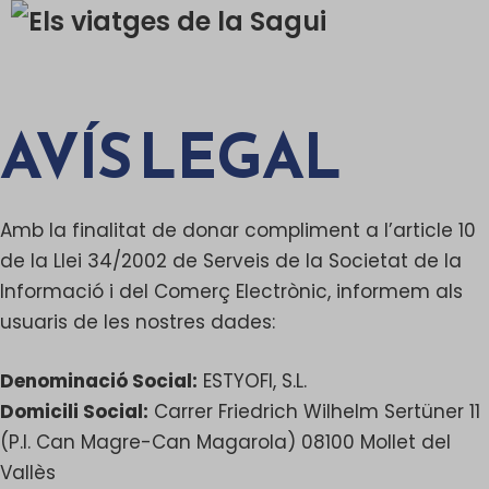
Saltar
al
Men
contenido
AVÍS LEGAL
Amb la finalitat de donar compliment a l’article 10
de la Llei 34/2002 de Serveis de la Societat de la
Informació i del Comerç Electrònic, informem als
usuaris de les nostres dades:
Denominació Social:
ESTYOFI, S.L.
Domicili Social:
Carrer Friedrich Wilhelm Sertüner 11
(P.I. Can Magre-Can Magarola) 08100 Mollet del
Vallès